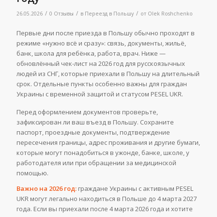
/
/
/
26.05.2026
0 Отзывы
в
Переезд в Польшу
от
Olek Roshchenko
Первые дни после приезда в Польшу обычно проходят в
режиме «нужно всё и сразу»: связь, документы, жильё,
банк, школа для ребёнка, работа, врач. Ниже —
обновлённый чек-лист на 2026 год для русскоязычных
людей из СНГ, которые приехали в Польшу на длительный
срок. Отдельные пункты особенно важны для граждан
Украины с временной защитой и статусом PESEL UKR.
Перед оформлением документов проверьте,
зафиксирован ли ваш въезд в Польшу. Сохраните
паспорт, проездные документы, подтверждение
пересечения границы, адрес проживания и другие бумаги,
которые могут понадобиться в ужонде, банке, школе, у
работодателя или при обращении за медицинской
помощью.
Важно на 2026 год:
граждане Украины с активным PESEL
UKR могут легально находиться в Польше до 4 марта 2027
года. Если вы приехали после 4 марта 2026 года и хотите