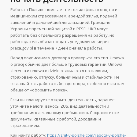
Работа в Польше помогает не только финансово, но и с
медицинским страхованием, арендой жилья, подачей
заявлений и дальнейшей легализацией. Граждане
Украины с временной защитой и PESEL UKR могут
работать без отдельного разрешения на работу, но
работодатель обязан подать уведомление через
praca.gov.pl в течение 7 дней с начала работы.
Перед подписанием договора проверьте его тип. Umowa
o pracę обычно даёт больше трудовых гарантий. Umowa
zlecenia и umowa o dzieło отличаются по налогам,
страхованию, отпуску, больничным и стабильности. Не
соглашайтесь работать без договора, особенно если вам
обещают «оформить позже».
Если вы планируете открыть деятельность, заранее
уточните налоги, взносы ZUS, вид деятельности и
требования к легальному пребыванию. Сохраните все
документы, связанные с работой, доходами и
страхованием.
Как найти работу:
https://zhit-v-polshe.com/rabota-v-polshe-