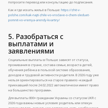
попросите перевод или консультацию до подписания.
Как и где искать жильё в Польше:
https://zhit-v-
polshe.com/kak-najti-zhile-vo-vroclave-o-chem-sleduet-
pomnit-vo-vremya-arendy-kvartiry/
5. Разобраться с
выплатами и
заявлениями
Социальные выплаты в Польше зависят от статуса,
проживания в стране, состава семьи, возраста детей,
обучения ребёнка в польской системе образования,
доходов и трудовой активности родителя. В 2026 году уже
нельзя ориентироваться на старое правило «каждый
приехавший после 24.02.2022 автоматически имеет право
на большинство программ».
Для выплаты 800+ гражданам Украины со статусом UKR с
2026 года важны новые условия: родитель или опекун
должен подать актуальное заявление, жить с ребёнком в