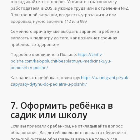
откладывайте этот вопрос. Уточните страхование у
работодателя, в ZUS, в ужонде труда или в отделении NFZ.
В экстренной ситуации, когда есть угроза жизни или
здоровью, нужно звонить 112 или 999.
Семейного врача лучше выбрать заранее, а ребёнка
записать к педиатру до того, как возникнет срочная
проблема со здоровьем.
Подробно о медицине в Польше:
https://zhit-v-
polshe.com/kak-poluchit-besplatnuyu-medicinskuyu-
pomoshh-v-polshe/
Как записать ребёнка к педиатру:
https://ua-migrant.pl/yak-
zapysaty-dytynu-do-pediatra-u-polshhi/
7. Оформить ребёнка в
садик или школу
Если вы приехали с ребёнком, не откладывайте вопрос
образования. Для детей школьного возраста обучение в
польской системе образования важно не только для