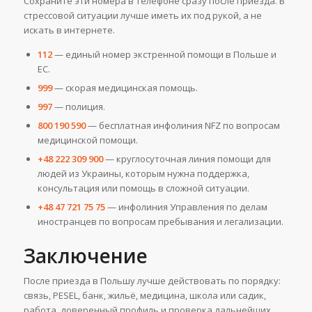
Сохраните эти номера в телефоне сразу после приезда. В
стрессовой ситуации лучше иметь их под рукой, а не
искать в интернете.
112
— единый номер экстренной помощи в Польше и
ЕС.
999
— скорая медицинская помощь.
997
— полиция.
800 190 590
— бесплатная инфолиния NFZ по вопросам
медицинской помощи.
+48 222 309 900
— круглосуточная линия помощи для
людей из Украины, которым нужна поддержка,
консультация или помощь в сложной ситуации.
+48 47 721 75 75
— инфолиния Управления по делам
иностранцев по вопросам пребывания и легализации.
Заключение
После приезда в Польшу лучше действовать по порядку:
связь, PESEL, банк, жильё, медицина, школа или садик,
работа, доверенный профиль и проверка дальнейших