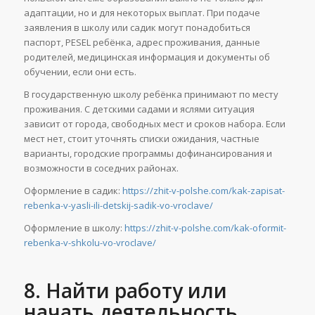
адаптации, но и для некоторых выплат. При подаче
заявления в школу или садик могут понадобиться
паспорт, PESEL ребёнка, адрес проживания, данные
родителей, медицинская информация и документы об
обучении, если они есть.
В государственную школу ребёнка принимают по месту
проживания. С детскими садами и яслями ситуация
зависит от города, свободных мест и сроков набора. Если
мест нет, стоит уточнять списки ожидания, частные
варианты, городские программы дофинансирования и
возможности в соседних районах.
Оформление в садик:
https://zhit-v-polshe.com/kak-zapisat-
rebenka-v-yasli-ili-detskij-sadik-vo-vroclave/
Оформление в школу:
https://zhit-v-polshe.com/kak-oformit-
rebenka-v-shkolu-vo-vroclave/
8. Найти работу или
начать деятельность