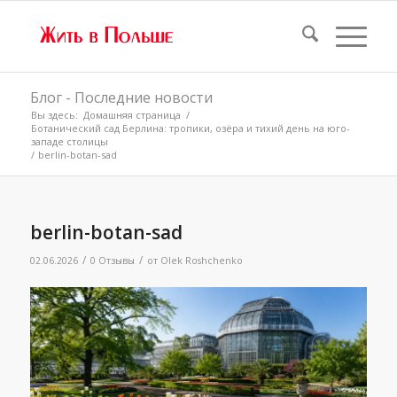
Блог - Последние новости
Вы здесь:
Домашняя страница
/
Ботанический сад Берлина: тропики, озёра и тихий день на юго-
западе столицы
/
berlin-botan-sad
berlin-botan-sad
/
/
02.06.2026
0 Отзывы
от
Olek Roshchenko