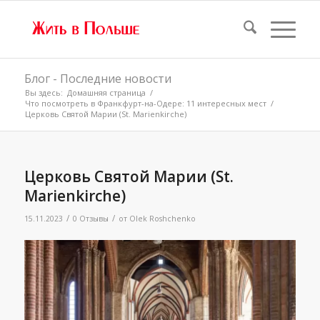
Блог - Последние новости
Вы здесь:
Домашняя страница
/
Что посмотреть в Франкфурт-на-Одере: 11 интересных мест
/
Церковь Святой Марии (St. Marienkirche)
Церковь Святой Марии (St.
Marienkirche)
/
/
15.11.2023
0 Отзывы
от
Olek Roshchenko