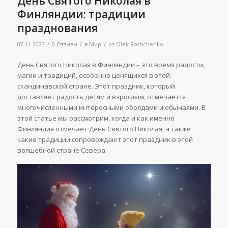
День Святого Николая в
Финляндии: традиции
празднования
/
/
/
07.11.2023
0 Отзывы
в
Мир
от
Olek Roshchenko
День Святого Николая в Финляндии – это время радости,
магии и традиций, особенно ценящихся в этой
скандинавской стране. Этот праздник, который
доставляет радость детям и взрослым, отмечается
многочисленными интересными обрядами и обычаями. В
этой статье мы рассмотрим, когда и как именно
Финляндия отмечает День Святого Николая, а также
какие традиции сопровождают этот праздник в этой
волшебной стране Севера.