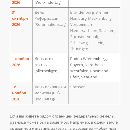
2026
(Weltkindertag)
31
День
Brandenburg, Bremen,
октября
Реформации
Hamburg, Mecklenburg-
2026
(Reformationstag)
Vorpommern,
Niedersachsen, Sachsen,
Sachsen-Anhalt,
Schleswig-Holstein,
Thüringen
1 ноября
День всех
Baden-Württemberg,
2026
святых
Bayern, Nordrhein-
(Allerheiligen)
Westfalen, Rheinland-
Pfalz, Saarland
18
День покаяния и
Sachsen
ноября
молитвы (Buß-
2026
und Bettag)
Если вы живёте рядом с границей федеральных земель,
разница может быть заметной. Например, в одной земле
праздник и магазины закрыты, а в соседней — обычный