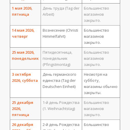
1 мая 2026,
День труда (Tag der
Большинство
пятница
Arbeit)
магазинов
закрыто.
14 мая 2026,
Вознесение (Christi
Большинство
четверг
Himmelfahrt)
магазинов
закрыто.
25 мая 2026,
Пятидесятница,
Большинство
понедельник
понедельник
магазинов
(Pfingstmontag)
закрыто.
3 октября
День германского
Несмотря на
2026, суббота
единства (Tag der
субботу,
Deutschen Einheit)
магазины обычно
закрыты.
25 декабря
1-й день Рождества
Большинство
2026,
(1. Weihnachtstag)
магазинов
пятница
закрыто.
26 декабря
2-й день Рождества
Большинство