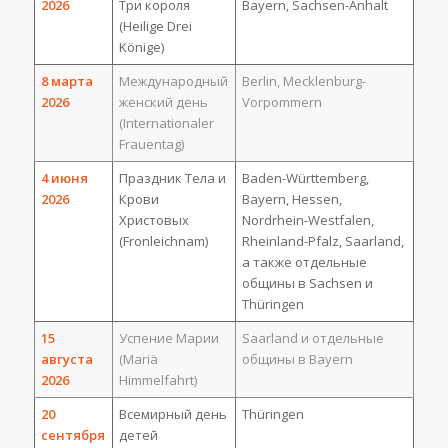
2026
Три короля
Bayern, Sachsen-Anhalt
(Heilige Drei
Könige)
8 марта
Международный
Berlin, Mecklenburg-
2026
женский день
Vorpommern
(Internationaler
Frauentag)
4 июня
Праздник Тела и
Baden-Württemberg,
2026
Крови
Bayern, Hessen,
Христовых
Nordrhein-Westfalen,
(Fronleichnam)
Rheinland-Pfalz, Saarland,
а также отдельные
общины в Sachsen и
Thüringen
15
Успение Марии
Saarland и отдельные
августа
(Mariä
общины в Bayern
2026
Himmelfahrt)
20
Всемирный день
Thüringen
сентября
детей