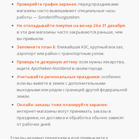
Проверяйте график заранее:
перед праздниками
магазины часто вывешивают специальные часы
работы —
Sonderöffnungszeiten
.
Не откладывайте покупки на вечер 24 и 31 декабря:
в эти дни магазины часто закрываются раньше, чем
вы привыкли.
Запомните план Б:
ближайшая АЗС, крупный вокзал,
аэропорт или район с транспортным узлом.
Проверьте дежурную аптеку:
если нужны лекарства,
ищите
Apotheken-Notdienst
в своём городе.
Учитывайте региональные праздники:
особенно
если вы живёте в земле с дополнительными
выходными или рядом с границей другой федеральной
земли.
Онлайн-заказы тоже планируйте заранее:
интернет-магазины могут принимать заказы в
праздники, но доставка и обработка обычно зависят
от рабочих дней.
Если вы недавно переехали и ещё привыкаете к