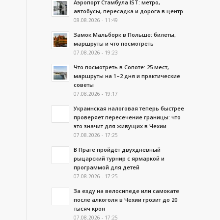
Аэропорт Стамбула IST: метро,
автобусы, пересадка и дорога в центр
08.08.2026 - 11:49
Замок Мальборк в Польше: билеты,
маршруты и что посмотреть
07.08.2026 - 19:23
Что посмотреть в Сопоте: 25 мест,
маршруты на 1–2 дня и практические
советы
07.08.2026 - 19:17
Украинская налоговая теперь быстрее
проверяет пересечение границы: что
это значит для живущих в Чехии
07.08.2026 - 17:25
В Праге пройдёт двухдневный
рыцарский турнир с ярмаркой и
программой для детей
07.08.2026 - 17:25
За езду на велосипеде или самокате
после алкоголя в Чехии грозит до 20
тысяч крон
07.08.2026 - 17:25