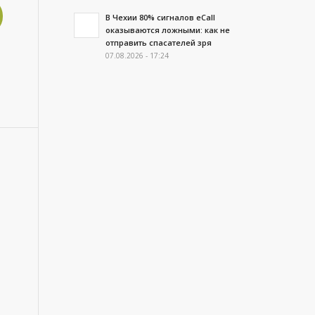
В Чехии 80% сигналов eCall
оказываются ложными: как не
отправить спасателей зря
07.08.2026 - 17:24