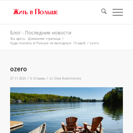
Блог - Последние новости
Вы здесь:
Домашняя страница
/
Куда поехать в Польше на выходные: 15 идей
/
ozero
ozero
/
/
27.11.2025
0 Отзывы
от
Olek Roshchenko