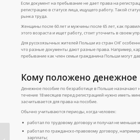
Если документ на пребывание не дает права на регистра
регистрацию в статусе лица, ищущего работу. Такой статус
рынка труда.
Женщины после 60 лет и мужчины после 65 лет, как правил
этого возраста и ищет работу, стоит уточнить в своем уп
Для русскоязычных жителей Польши из стран СНГ особенн
что разные документы дают разные права. Например, кар
пребывание как член семьи гражданина Польши могут да
Кому положено денежное 
Денежное пособие по безработице в Польше назначают н
течение 18 месяцев перед регистрацией нужно иметь мин
засчитывается для права на пособие.
Обычно учитываются периоды, когда человек:
работал по трудовому договору и получал не меньше 
работал по гражданско-правовому договору, например 
Падежи в немецком
зарплаты;
языке: как понять