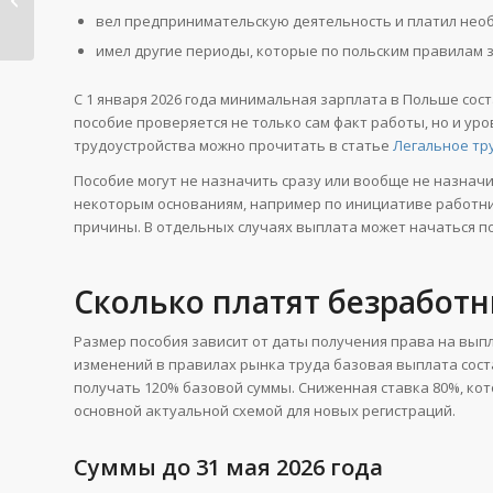
вел предпринимательскую деятельность и платил нео
Nominativ,...
имел другие периоды, которые по польским правилам 
С 1 января 2026 года минимальная зарплата в Польше соста
пособие проверяется не только сам факт работы, но и ур
трудоустройства можно прочитать в статье
Легальное тр
Пособие могут не назначить сразу или вообще не назнач
некоторым основаниям, например по инициативе работни
причины. В отдельных случаях выплата может начаться по
Сколько платят безработн
Размер пособия зависит от даты получения права на выпл
изменений в правилах рынка труда базовая выплата соста
получать 120% базовой суммы. Сниженная ставка 80%, ко
основной актуальной схемой для новых регистраций.
Суммы до 31 мая 2026 года