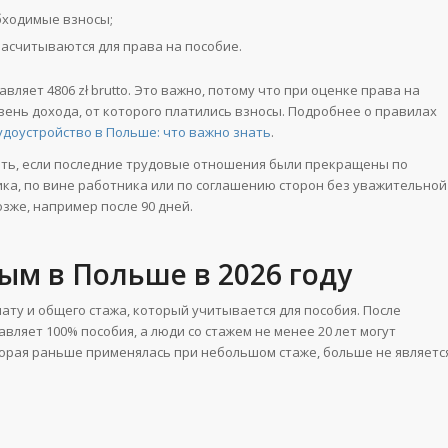
бходимые взносы;
засчитываются для права на пособие.
вляет 4806 zł brutto. Это важно, потому что при оценке права на
овень дохода, от которого платились взносы. Подробнее о правилах
удоустройство в Польше: что важно знать
.
ить, если последние трудовые отношения были прекращены по
ка, по вине работника или по соглашению сторон без уважительной
зже, например после 90 дней.
ым в Польше в 2026 году
ату и общего стажа, который учитывается для пособия. После
вляет 100% пособия, а люди со стажем не менее 20 лет могут
торая раньше применялась при небольшом стаже, больше не являетс