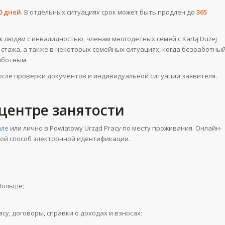
0 дней
. В отдельных ситуациях срок может быть продлен до
365
 людям с инвалидностью, членам многодетных семей с Kartą Dużej
т стажа, а также в некоторых семейных ситуациях, когда безработны
аботным.
осле проверки документов и индивидуальной ситуации заявителя.
 центре занятости
але
или лично в Powiatowy Urząd Pracy по месту проживания. Онлайн-
ругой способ электронной идентификации.
Польше;
cy, договоры, справки о доходах и взносах;