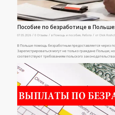
Пособие по безработице в Польше:
/
/
/
07.05.2026
0 Отзывы
в
Помощь и пособия
,
Работа
от
Olek Roshc
В Польше помощь безработным предоставляется через пов
Зарегистрироваться могут не только граждане Польши, но
соответствуют требованиям польского законодательства