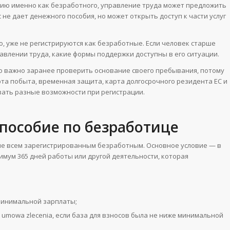
цию именно как безработного, управление труда может предложить
 не дает денежного пособия, но может открыть доступ к части услуг
о, уже не регистрируются как безработные. Если человек старше
равлении труда, какие формы поддержки доступны в его ситуации.
о важно заранее проверить основание своего пребывания, потому
та побыта, временная защита, карта долгосрочного резидента ЕС и
вать разные возможности при регистрации.
пособие по безработице
е всем зарегистрированным безработным. Основное условие — в
имум 365 дней работы или другой деятельности, которая
минимальной зарплаты;
umowa zlecenia, если база для взносов была не ниже минимальной