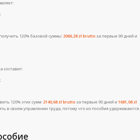
авляет:
;
т получить 120% базовой суммы:
2066,28 zł brutto
за первые 90 дней и
а составит:
;
вить 120% этих сумм:
2140,68 zł brutto
за первые 90 дней и
1681,08 zł
ять в своем управлении труда, потому что из пособия удерживаются
особие