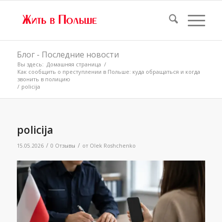
Блог - Последние новости
Вы здесь:
Домашняя страница
/
Как сообщить о преступлении в Польше: куда обращаться и когда
звонить в полицию
/
policija
policija
/
/
15.05.2026
0 Отзывы
от
Olek Roshchenko