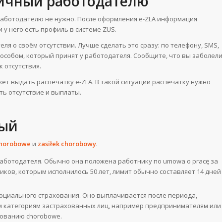
ничный работодателю
аботодателю не нужно. После оформления e-ZLA информация
 у него есть профиль в системе ZUS.
я о своём отсутствии. Лучше сделать это сразу: по телефону, SMS,
пособом, который принят у работодателя. Сообщите, что вы заболели
 отсутствия.
жет выдать распечатку e-ZLA. В такой ситуации распечатку нужно
ь отсутствие и выплаты.
ный
chorobowe
и
zasiłek chorobowy
.
работодателя. Обычно она положена работнику по umowa o pracę за
иков, которым исполнилось 50 лет, лимит обычно составляет 14 дней
оциального страхования. Оно выплачивается после периода,
м категориям застрахованных лиц, например предпринимателям или
хованию chorobowe.