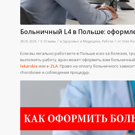
Больничный L4 в Польше: оформле
/
/
/
28.05.2026
0 Отзывы
в
Здоровье и Медицина
,
Работа
от
Olek Ro
Если вы легально работаете в Польше и из-за болезни, т
выполнять работу, врач может оформить вам больничный
lekarskie
или
e-ZLA
. Право на оплату больничного зависит
chorobowe и соблюдения процедур.