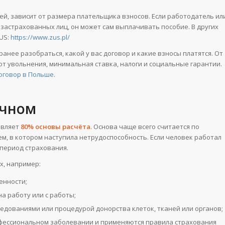
ней, зависит от размера плательщика взносов. Если работодатель ил
 застрахованных лиц, он может сам выплачивать пособие. В других
US:
https://www.zus.pl/
анее разобраться, какой у вас договор и какие взносы платятся. От
 от увольнения, минимальная ставка, налоги и социальные гарантии.
оговор в Польше
.
ичном
авляет
80% основы расчёта
. Основа чаще всего считается по
м, в котором наступила нетрудоспособность. Если человек работал
 период страхования.
х, например:
енности;
на работу или с работы;
едованиями или процедурой донорства клеток, тканей или органов;
рофессиональном заболевании и применяются правила страхования