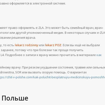
равно оформляется в электронной системе.
меет право оформлять e-ZLA. Это может быть семейный врач, врач-
атолог или другой уполномоченный медик. В некоторых случаях e-ZLA
новании решения врача.
, то есть
lekarz rodzinny
или
lekarz POZ
. Если вы ещё не выбрали
 заранее, потому что при болезни так проще получить
 L4. Подробнее о записи к врачу можно прочитать в материале
как
мейному врачу. При резком ухудшении состояния, травме или сильны
 zdrowotna, SOR или вызвать скорую помощь. О вариантах
tps://zhit-v-polshe.com/kak-poluchit-besplatnuyu-medicinskuyu-pomoshh
в Польше