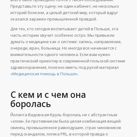
Представьте эту сцену: не один кабинет, не несколько
историй болезни, а целый детский мир, который вдруг
оказался заражен промышленной правдой.
Для тех, кто сегодня воспитывает детей в Польше, эта
часть истории звучит особенно остро. Мы привыкли
думать о медицине как о системе: запись, направление,
очереди, врач, больница. Но иногда все начинается с
внимательности одного человека. Если вам нужен
практический ориентир в современной польской системе
здравоохранения, полезно иметь под рукой материал
«Медицинская помощь в Польше»
.
С кем и с чем она
боролась
Йоланта Вадовская-Круль боролась не с абстрактным
«злом». Ее противником была целая комбинация вещей:
свинец, промышленное равнодушие, страх чиновников
перед скандалом, логика PRL, в которой правда о