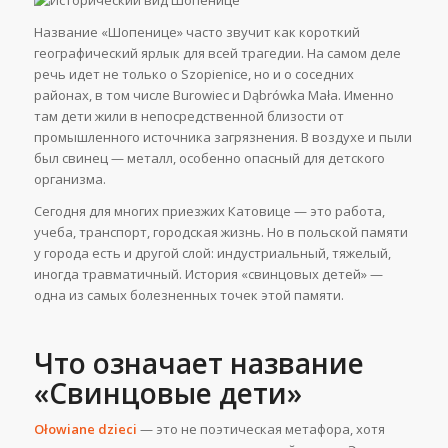
Название «Шопенице» часто звучит как короткий
географический ярлык для всей трагедии. На самом деле
речь идет не только о Szopienice, но и о соседних
районах, в том числе Burowiec и Dąbrówka Mała. Именно
там дети жили в непосредственной близости от
промышленного источника загрязнения. В воздухе и пыли
был свинец — металл, особенно опасный для детского
организма.
Сегодня для многих приезжих Катовице — это работа,
учеба, транспорт, городская жизнь. Но в польской памяти
у города есть и другой слой: индустриальный, тяжелый,
иногда травматичный. История «свинцовых детей» —
одна из самых болезненных точек этой памяти.
Что означает название
«Свинцовые дети»
Ołowiane dzieci
— это не поэтическая метафора, хотя