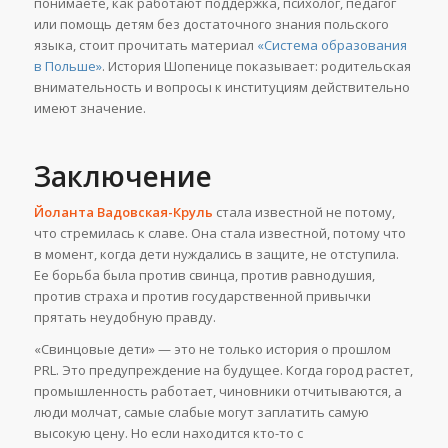
понимаете, как работают поддержка, психолог, педагог
или помощь детям без достаточного знания польского
языка, стоит прочитать материал
«Система образования
в Польше»
. История Шопенице показывает: родительская
внимательность и вопросы к институциям действительно
имеют значение.
Заключение
Йоланта Вадовская-Круль
стала известной не потому,
что стремилась к славе. Она стала известной, потому что
в момент, когда дети нуждались в защите, не отступила.
Ее борьба была против свинца, против равнодушия,
против страха и против государственной привычки
прятать неудобную правду.
«Свинцовые дети» — это не только история о прошлом
PRL. Это предупреждение на будущее. Когда город растет,
промышленность работает, чиновники отчитываются, а
люди молчат, самые слабые могут заплатить самую
высокую цену. Но если находится кто-то с