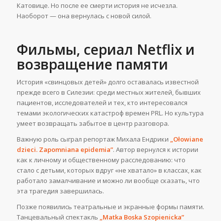
Катовице. Но после ее смерти история не исчезла.
Наоборот — она вернулась с новой силой.
Фильмы, сериал Netflix и
возвращение памяти
История «свинцовых детей» долго оставалась известной
прежде всего в Силезии: среди местных жителей, бывших
пациентов, исследователей и тех, кто интересовался
темами экологических катастроф времен PRL. Но культура
умеет возвращать забытое в центр разговора.
Важную роль сыграл репортаж Михала Ендрики
„Ołowiane
dzieci. Zapomniana epidemia”
. Автор вернулся к истории
как к личному и общественному расследованию: что
стало с детьми, которых вдруг «не хватало» в классах, как
работало замалчивание и можно ли вообще сказать, что
эта трагедия завершилась.
Позже появились театральные и экранные формы памяти.
Танцевальный спектакль
„Matka Boska Szopienicka”