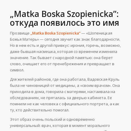
„Matka Boska Szopienicka”:
откуда появилось это имя
Прозвище
„Matka Boska Szopienicka”
— «Шопеницкая
Божья Матерь» — сегодня звучит как знак благодарности.
Но в нем есть и другой привкус: ирония, горечь, возможно,
даже бывшая насмешка, которая со временем изменила
значение. Так бывает с народной памятью: она берет
слово, очищает его от пренебрежения и превращает в
символ.
Для жителей районов, где она работала, Вадовская-Круль
была не чиновницей от медицины, а «своим врачом». Она
приходила в дома, говорила с матерями, настаивала на
обследованиях, не пряталась за дверью кабинета. Ее
помнили не как человека с официального портрета, а как
ту, кто действительно помогал.
Этот образ очень польский и одновременно
универсальный: врач, которая в момент морального