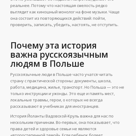
реальнее. Потому что настоящая смелость редко
выглядит как киношный монолог на фоне музыки. Чаще
она состоит из повторяющихся действий: пойти,
проверить, записать, убедить, настоять, не отступить.
Почему эта история
важна русскоязычным
людям в Польше
Русскоязычные люди в Польше часто учатся читать
страну с практической стороны: документы, школа,
работа, медицина, жилье, транспорт. Но Польша — это не
только инструкции и ужонды. Это еще и память мест,
локальные травмы, герои, о которых не всегда
рассказывают в учебниках для иностранцев.
История Йоланты Вадовской-Круль важна для нас по
нескольким причинам. Во-первых, она показывает, что
права детей и здоровье семьи не являются
«второстепенной темой». Если ребенок болеет,