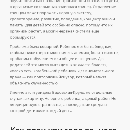
звучит почти как название трагической сказки. Это дети,
в организме которых накапливался свинец. Отравление
свинцом может поражать нервную систему,
кроветворение, развитие, поведение, концентрацию и
память. Для детей это особенно опасно, потому что их
организм растет, а мозг и нервная система еще
формируются.
Проблема была коварной. Ребенок мог быть бледным,
слабым, ниже сверстников, иметь анемию, боли в животе,
проблемы с обучением или общее истощение. Для
родителей это могло выглядеть как «часто болеет»,
«плохо ест», «слабенький ребенок». Для внимательного
врача — как повторяющийся узор, который нельзя
объяснить случайностью.
Именно это и увидела Вадовская-Круль: не отдельные
случаи, а картину. Не одного ребенка, а целый район. Не
«медицинскую странность», а последствие среды, в
которой дети жили каждый день.