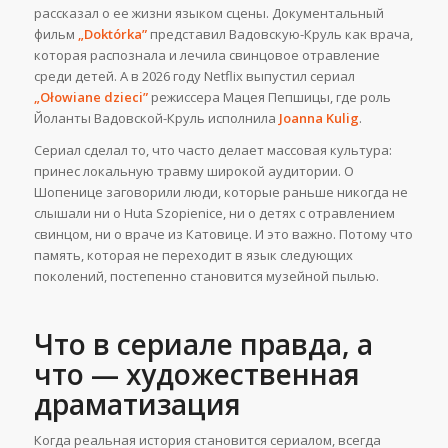
рассказал о ее жизни языком сцены. Документальный
фильм
„Doktórka”
представил Вадовскую-Круль как врача,
которая распознала и лечила свинцовое отравление
среди детей. А в 2026 году Netflix выпустил сериал
„Ołowiane dzieci”
режиссера Мацея Пепшицы, где роль
Йоланты Вадовской-Круль исполнила
Joanna Kulig
.
Сериал сделал то, что часто делает массовая культура:
принес локальную травму широкой аудитории. О
Шопенице заговорили люди, которые раньше никогда не
слышали ни о Huta Szopienice, ни о детях с отравлением
свинцом, ни о враче из Катовице. И это важно. Потому что
память, которая не переходит в язык следующих
поколений, постепенно становится музейной пылью.
Что в сериале правда, а
что — художественная
драматизация
Когда реальная история становится сериалом, всегда