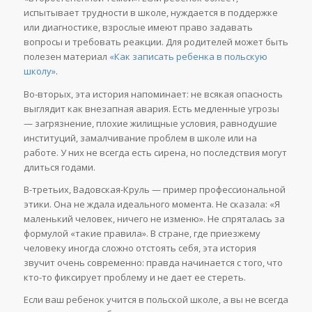
испытывает трудности в школе, нуждается в поддержке
или диагностике, взрослые имеют право задавать
вопросы и требовать реакции. Для родителей может быть
полезен материал
«Как записать ребенка в польскую
школу»
.
Во-вторых, эта история напоминает: не всякая опасность
выглядит как внезапная авария. Есть медленные угрозы
— загрязнение, плохие жилищные условия, равнодушие
институций, замалчивание проблем в школе или на
работе. У них не всегда есть сирена, но последствия могут
длиться годами.
В-третьих, Вадовская-Круль — пример профессиональной
этики. Она не ждала идеального момента. Не сказала: «Я
маленький человек, ничего не изменю». Не спряталась за
формулой «такие правила». В стране, где приезжему
человеку иногда сложно отстоять себя, эта история
звучит очень современно: правда начинается с того, что
кто-то фиксирует проблему и не дает ее стереть.
Если ваш ребенок учится в польской школе, а вы не всегда