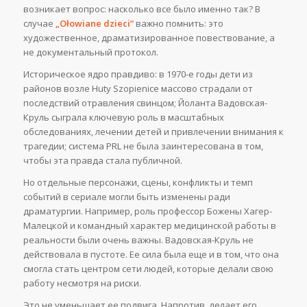
возникает вопрос: насколько все было именно так? В
случае
„Ołowiane dzieci”
важно помнить: это
художественное, драматизированное повествование, а
не документальный протокол.
Историческое ядро правдиво: в 1970-е годы дети из
районов возле Huty Szopienice массово страдали от
последствий отравления свинцом; Йоланта Вадовская-
Круль сыграла ключевую роль в масштабных
обследованиях, лечении детей и привлечении внимания к
трагедии; система PRL не была заинтересована в том,
чтобы эта правда стала публичной.
Но отдельные персонажи, сцены, конфликты и темп
событий в сериале могли быть изменены ради
драматургии. Например, роль профессор Божены Хагер-
Малецкой и командный характер медицинской работы в
реальности были очень важны. Вадовская-Круль не
действовала в пустоте. Ее сила была еще и в том, что она
смогла стать центром сети людей, которые делали свою
работу несмотря на риски.
Это не уменьшает ее подвига. Напротив, делает его