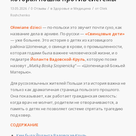
/
/
/
13.05.2026
0 Отзывы
в
Здоровье и Медицина
от
Olek
Roshchenko
Ołowiane dzieci
— по-польски это звучит почти сухо, как
название дела в архиве. По-русски —
«Свинцовые дети»
— уже больнее. Это история о детях из катовицкого
района Шопенице, о свинце в крови, о промышленности,
которая годами была важнее человеческой жизни, и о
педиатре
Йоланте Вадовской-Круль
, которую позже
назовут
„Matką Boską Szopienicką”
— «Шопеницкой Божьей
Матерью».
Для русскоязычных жителей Польши эта история важна не
только как драматичная страница польского прошлого.
Она показывает, как работает гражданская смелость:
когда врач не молчит, родители не отворачиваются, а
память о детях не позволяет системе спрятать трагедию
под ковер.
СОДЕРЖАНИЕ
Кем была Йоланта Вадовская-Круль