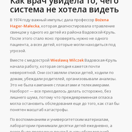
Как врач увидела то, чего
система не хотела видеть
В 1974 году важный импульс дала профессор
Bożena
Hager-Małecka
, которая диагностировала отравление
свинцом у одного из детей из района Вадовской-Круль.
После этого стало ясно: проверять нужно не одного
пациента, а всех детей, которые могли находиться под
угрозой.
Вместе с медсестрой
Wiesławą Wilczek
Вадовская-Круль
начала работу, которая сегодня кажется почти
невероятной. Они составляли списки детей, ходили по
домам, убеждали родителей, организовывали анализы.
Это не была кампания с плакатами и телекамерами.
Наоборот — все приходилось делать осторожно, без
лишнего шума, потому что преждевременная огласка
могла остановить обследования еще до того, как стал бы
понятен масштаб катастрофы.
По воспоминаниям и университетским материалам,
лаборатории принимали десятки детей ежедневно, а
всего было проведено почти 5 тысяч обследований.