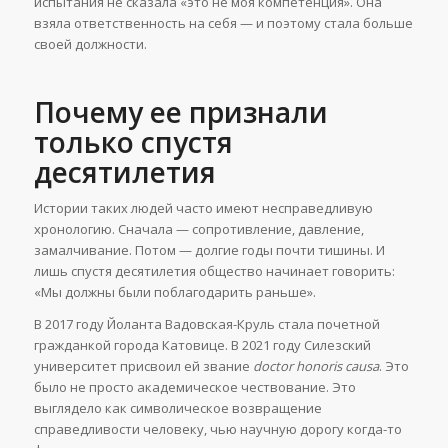
испытания не сказала «это не моя компетенция». Она
взяла ответственность на себя — и поэтому стала больше
своей должности.
Почему ее признали
только спустя
десятилетия
Истории таких людей часто имеют несправедливую
хронологию. Сначала — сопротивление, давление,
замалчивание. Потом — долгие годы почти тишины. И
лишь спустя десятилетия общество начинает говорить:
«Мы должны были поблагодарить раньше».
В 2017 году Йоланта Вадовская-Круль стала почетной
гражданкой города Катовице. В 2021 году Силезский
университет присвоил ей звание
doctor honoris causa
. Это
было не просто академическое чествование. Это
выглядело как символическое возвращение
справедливости человеку, чью научную дорогу когда-то