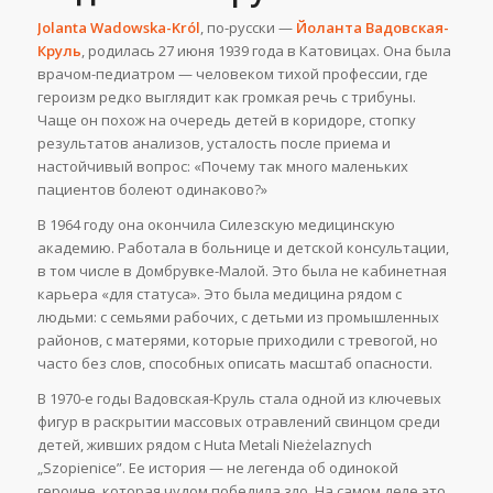
Jolanta Wadowska-Król
, по-русски —
Йоланта Вадовская-
Круль
, родилась 27 июня 1939 года в Катовицах. Она была
врачом-педиатром — человеком тихой профессии, где
героизм редко выглядит как громкая речь с трибуны.
Чаще он похож на очередь детей в коридоре, стопку
результатов анализов, усталость после приема и
настойчивый вопрос: «Почему так много маленьких
пациентов болеют одинаково?»
В 1964 году она окончила Силезскую медицинскую
академию. Работала в больнице и детской консультации,
в том числе в Домбрувке-Малой. Это была не кабинетная
карьера «для статуса». Это была медицина рядом с
людьми: с семьями рабочих, с детьми из промышленных
районов, с матерями, которые приходили с тревогой, но
часто без слов, способных описать масштаб опасности.
В 1970-е годы Вадовская-Круль стала одной из ключевых
фигур в раскрытии массовых отравлений свинцом среди
детей, живших рядом с Huta Metali Nieżelaznych
„Szopienice”. Ее история — не легенда об одинокой
героине, которая чудом победила зло. На самом деле это