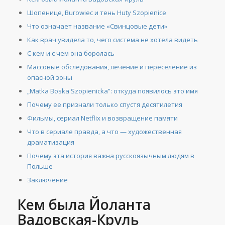
Шопенице, Burowiec и тень Huty Szopienice
Что означает название «Свинцовые дети»
Как врач увидела то, чего система не хотела видеть
С кем и с чем она боролась
Массовые обследования, лечение и переселение из
опасной зоны
„Matka Boska Szopienicka”: откуда появилось это имя
Почему ее признали только спустя десятилетия
Фильмы, сериал Netflix и возвращение памяти
Что в сериале правда, а что — художественная
драматизация
Почему эта история важна русскоязычным людям в
Польше
Заключение
Кем была Йоланта
Вадовская-Круль